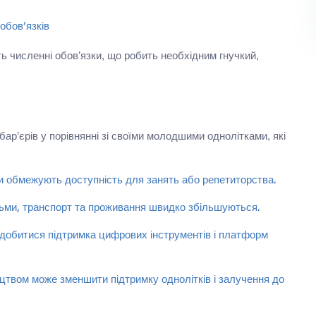
обов’язків
ь численні обов’язки, що робить необхідним гнучкий,
ар’єрів у порівнянні зі своїми молодшими однолітками, які
зки обмежують доступність для занять або репетиторства.
ітьми, транспорт та проживання швидко збільшуються.
адобитися підтримка цифрових інструментів і платформ
ицтвом може зменшити підтримку однолітків і залучення до