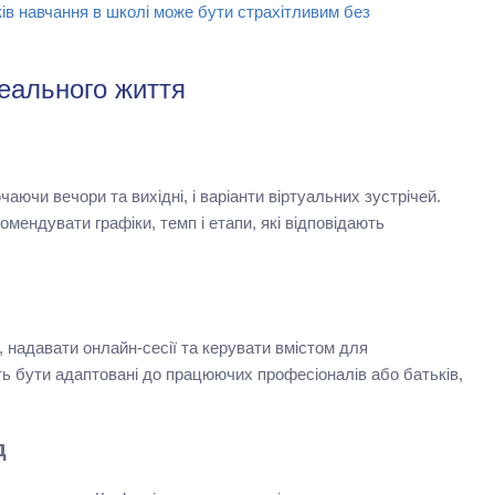
ків навчання в школі може бути страхітливим без
еального життя
аючи вечори та вихідні, і варіанти віртуальних зустрічей.
мендувати графіки, темп і етапи, які відповідають
 надавати онлайн-сесії та керувати вмістом для
ть бути адаптовані до працюючих професіоналів або батьків,
д