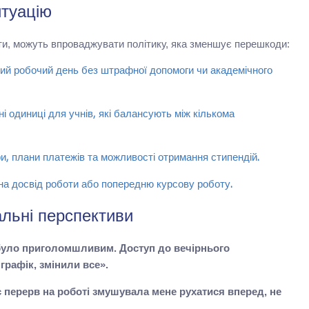
итуацію
нти, можуть впроваджувати політику, яка зменшує перешкоди:
ий робочий день без штрафної допомоги чи академічного
ні одиниці для учнів, які балансують між кількома
ри, плани платежів та можливості отримання стипендій.
на досвід роботи або попередню курсову роботу.
альні перспективи
 було приголомшливим. Доступ до вечірнього
 графік, змінили все».
с перерв на роботі змушувала мене рухатися вперед, не