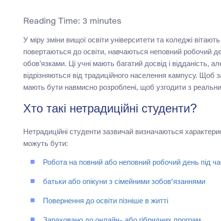
Reading Time:
3
minutes
У міру зміни вищої освіти університети та коледжі вітают
повертаються до освіти, навчаються неповний робочий де
обов’язками. Ці учні мають багатий досвід і відданість, ал
відрізняються від традиційного населення кампусу. Щоб з
мають бути навмисно розроблені, щоб узгодити з реальни
Хто такі нетрадиційні студенти?
Нетрадиційні студенти зазвичай визначаються характерис
можуть бути:
Робота на повний або неповний робочий день під ч
батьки або опікуни з сімейними зобов’язаннями
Повернення до освіти пізніше в житті
Зараховано до онлайн- або гібридних програм