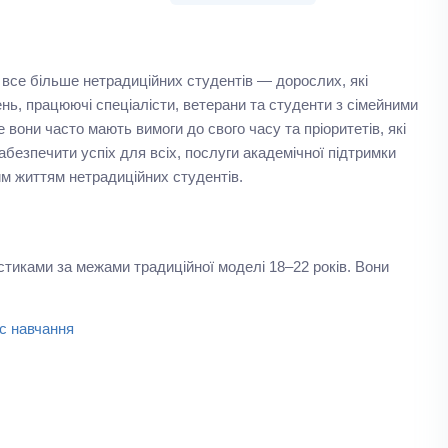
ь все більше нетрадиційних студентів — дорослих, які
нь, працюючі спеціалісти, ветерани та студенти з сімейними
е вони часто мають вимоги до свого часу та пріоритетів, які
абезпечити успіх для всіх, послуги академічної підтримки
м життям нетрадиційних студентів.
тиками за межами традиційної моделі 18–22 років. Вони
ас навчання