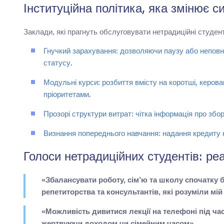
Інституційна політика, яка змінює с
Заклади, які прагнуть обслуговувати нетрадиційні студе
Гнучкий зарахування: дозволяючи паузу або неповн
статусу.
Модульні курси: розбиття вмісту на коротші, керова
пріоритетами.
Прозорі структури витрат: чітка інформація про збо
Визнання попереднього навчання: надання кредиту 
Голоси нетрадиційних студентів: ре
«Збалансувати роботу, сім’ю та школу спочатку
репетиторства та консультантів, які розуміли мій
«Можливість дивитися лекції на телефоні під ча
жертвуючи доходом чи сімейним часом».