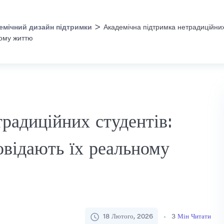
>
емічний дизайн підтримки
Академічна підтримка нетрадиційних 
ному життю
радиційних студентів:
повідають їх реальному
18 Лютого, 2026
3
Мін Читати