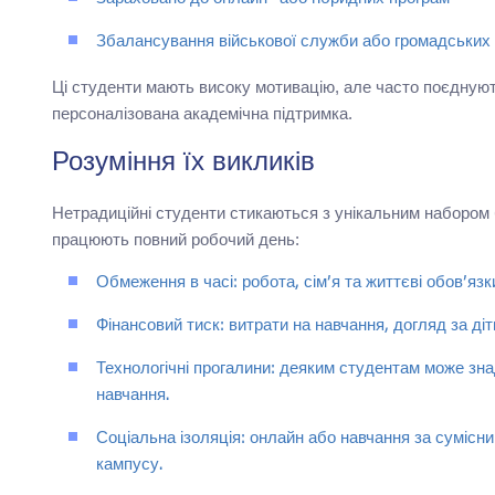
Збалансування військової служби або громадських 
Ці студенти мають високу мотивацію, але часто поєднуют
персоналізована академічна підтримка.
Розуміння їх викликів
Нетрадиційні студенти стикаються з унікальним набором б
працюють повний робочий день:
Обмеження в часі: робота, сім’я та життєві обов’я
Фінансовий тиск: витрати на навчання, догляд за д
Технологічні прогалини: деяким студентам може зн
навчання.
Соціальна ізоляція: онлайн або навчання за сумісн
кампусу.