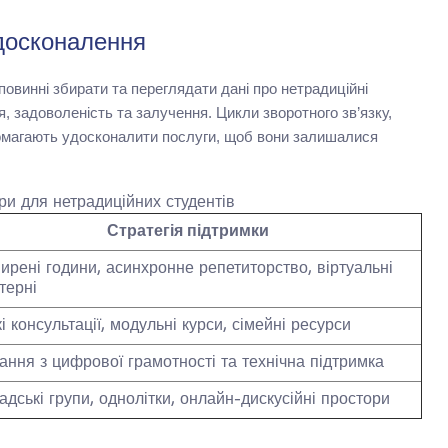
вдосконалення
овинні збирати та переглядати дані про нетрадиційні
 задоволеність та залучення. Цикли зворотного зв’язку,
помагають удосконалити послуги, щоб вони залишалися
єри для нетрадиційних студентів
Стратегія підтримки
ирені години, асинхронне репетиторство, віртуальні
терні
і консультації, модульні курси, сімейні ресурси
ання з цифрової грамотності та технічна підтримка
адські групи, однолітки, онлайн-дискусійні простори